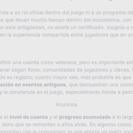
de a un rol oficial dentro del juego ni a un programa de 
as que llevan mucho tiempo dentro del ecosistema, con u
 esta antigüedad, no existe un certificado, insignia o r
en la experiencia compartida entre jugadores que en una
definir una cuenta como veterana, pero es importante en
 variar según foros, comunidades de jugadores y clanes.
e su registro; cuanto mayor sea, más probable es que 
pación en eventos antiguos
, que demuestran una contin
y la constancia en el juego, especialmente frente a peri
Anuncios
e el
nivel de cuenta
y el
progreso acumulado
a lo larg
o skins que se remonten a años atrás. En algunos casos,
ompromiso con la comunidad, lo que aporta un matiz soc