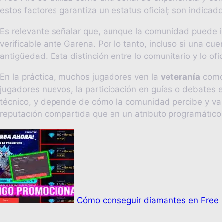
estos factores garantiza un estatus oficial; son indicad
Es relevante señalar que, aunque la comunidad puede id
verificable ante Garena. Por lo tanto, incluso si una cu
antigüedad. Esta distinción entre lo comunitario y lo of
En la práctica, muchos jugadores ven la
veteranía
como 
jugadores nuevos, la participación en guías o debates es
técnico, y depende de cómo la comunidad percibe y valor
reputación compartida que en un atributo programático
Cómo conseguir diamantes en Free F