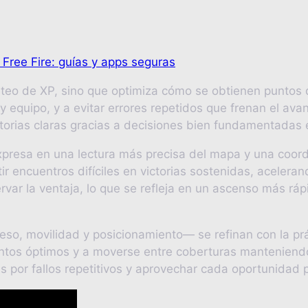
ree Fire: guías y apps seguras
conteo de XP, sino que optimiza cómo se obtienen punto
y equipo, y a evitar errores repetidos que frenan el avan
ctorias claras gracias a decisiones bien fundamentadas
expresa en una lectura más precisa del mapa y una coor
tir encuentros difíciles en victorias sostenidas, acelera
ervar la ventaja, lo que se refleja en un ascenso más r
so, movilidad y posicionamiento— se refinan con la prá
untos óptimos y a moverse entre coberturas manteniendo
s por fallos repetitivos y aprovechar cada oportunidad 