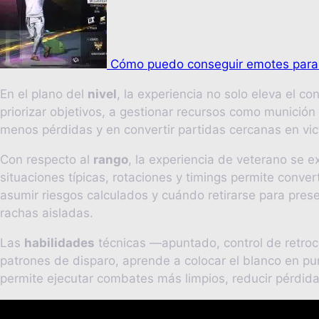
Cómo puedo conseguir emotes para F
En el plano del
nivel
, la experiencia no solo eleva el 
priorizar objetivos, a gestionar recursos como munición 
menos pérdidas y en convertir partidas cercanas en vi
Con respecto al
rango
, la experiencia de veterano se 
situaciones típicas, rotaciones y timings permite conver
asumir riesgos calculados y cuándo retirarse para pres
rachas aisladas.
Las
habilidades
técnicas —apuntado, control de retroce
patrones de disparo, aprende a colocar el blanco en p
permite ejecutar combates más limpios, reducir pérdida