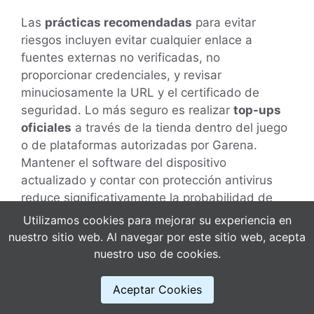
Las
prácticas recomendadas
para evitar
riesgos incluyen evitar cualquier enlace a
fuentes externas no verificadas, no
proporcionar credenciales, y revisar
minuciosamente la URL y el certificado de
seguridad. Lo más seguro es realizar
top-ups
oficiales
a través de la tienda dentro del juego
o de plataformas autorizadas por Garena.
Mantener el software del dispositivo
actualizado y contar con protección antivirus
reduce significativamente la probabilidad de
instalar software malicioso.
Utilizamos cookies para mejorar su experiencia en
nuestro sitio web. Al navegar por este sitio web, acepta
Si ya has interactuado con una fuente
nuestro uso de cookies.
sospechosa, lo correcto es cambiar
contraseñas, activar la verificación en dos
Aceptar Cookies
pasos (2FA) en cuentas vinculadas y contactar